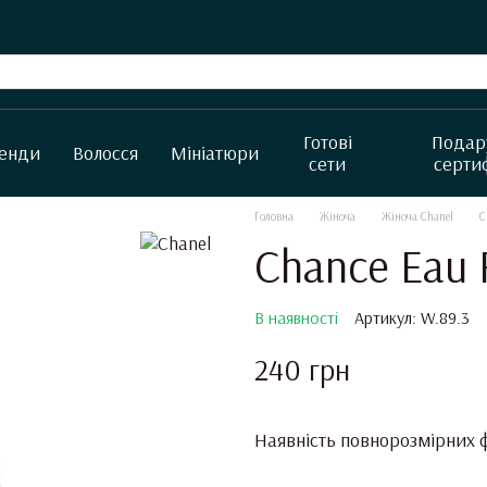
Готові
Подар
енди
Волосся
Мініатюри
сети
серти
Головна
Жіноча
Жіноча Chanel
C
Chance Eau 
В наявності
Артикул: W.89.3
240 грн
Наявність повнорозмірних ф