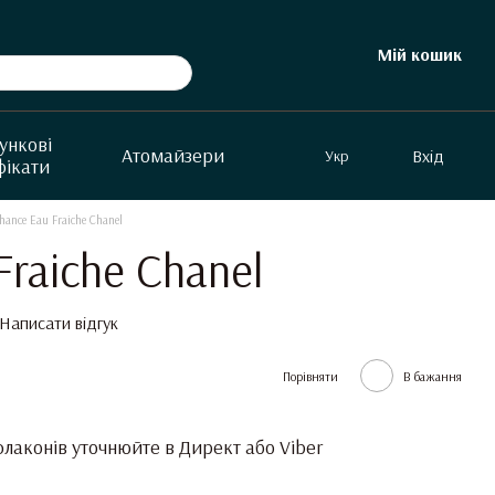
Мій кошик
ункові
Aтомайзери
Вхід
Укр
фікати
hance Eau Fraiche Chanel
Fraiche Chanel
Написати відгук
Порівняти
В бажання
лаконів уточнюйте в Директ або Viber