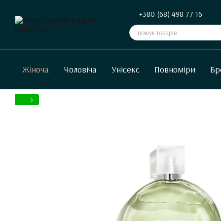
Перейти до основного контенту
+380 (68) 498 77 16
Жіноча
Чоловіча
Унісекс
Повноміри
Бр
3