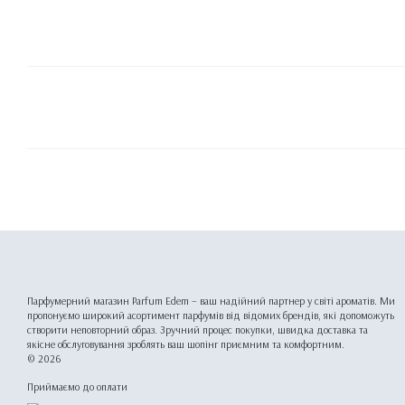
Парфумерний магазин Parfum Edem – ваш надійний партнер у світі ароматів. Ми
пропонуємо широкий асортимент парфумів від відомих брендів, які допоможуть
створити неповторний образ. Зручний процес покупки, швидка доставка та
якісне обслуговування зроблять ваш шопінг приємним та комфортним.
© 2026
Приймаємо до оплати