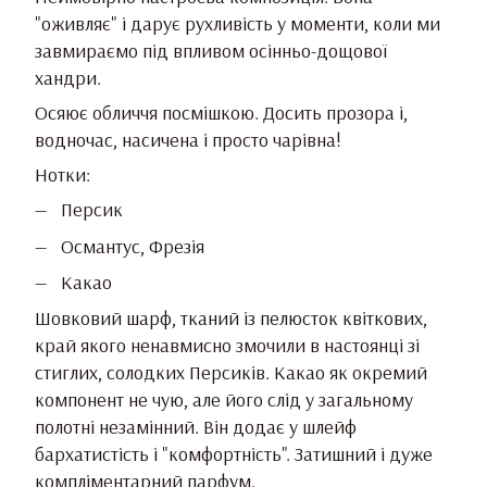
"оживляє" і дарує рухливість у моменти, коли ми
завмираємо під впливом осінньо-дощової
хандри.
Осяює обличчя посмішкою. Досить прозора і,
водночас, насичена і просто чарівна!
Нотки:
Персик
Османтус, Фрезія
Какао
Шовковий шарф, тканий із пелюсток квіткових,
край якого ненавмисно змочили в настоянці зі
стиглих, солодких Персиків. Какао як окремий
компонент не чую, але його слід у загальному
полотні незамінний. Він додає у шлейф
бархатистість і "комфортність". Затишний і дуже
компліментарний парфум.