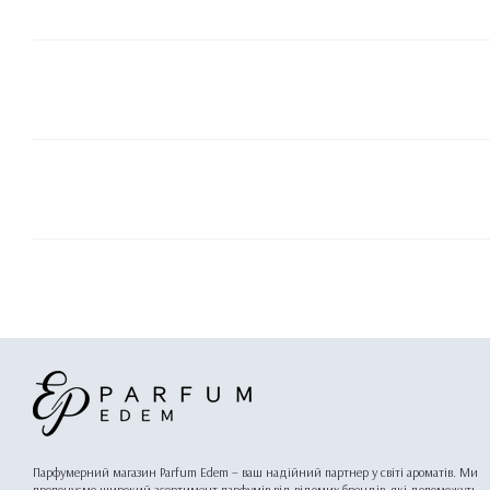
Парфумерний магазин Parfum Edem – ваш надійний партнер у світі ароматів. Ми
пропонуємо широкий асортимент парфумів від відомих брендів, які допоможуть