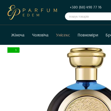
Перейти до основного контенту
+380 (68) 498 77 16
Жіноча
Чоловіча
Унісекс
Повноміри
Бр
3