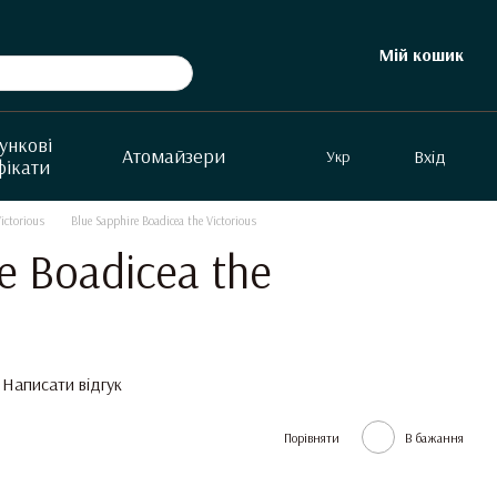
Мій кошик
ункові
Aтомайзери
Вхід
Укр
фікати
ictorious
Blue Sapphire Boadicea the Victorious
e Boadicea the
Написати відгук
Порівняти
В бажання