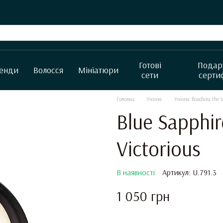
Готові
Подар
енди
Волосся
Мініатюри
сети
серти
Головна
Унісекс
Унісекс Boadicea the V
Blue Sapphir
Victorious
В наявності
Артикул: U.791.3
1 050 грн