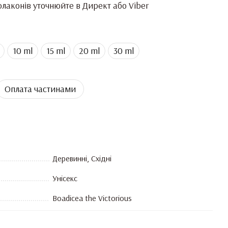
лаконів уточнюйте в Директ або Viber
10 ml
15 ml
20 ml
30 ml
Оплата частинами
Деревинні, Східні
Унісекс
Boadicea the Victorious