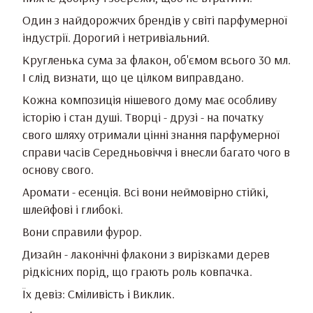
Один з найдорожчих брендів у світі парфумерної
індустрії. Дорогий і нетривіальний.
Кругленька сума за флакон, об'ємом всього 30 мл.
І слід визнати, що це цілком виправдано.
Кожна композиція нішевого дому має особливу
історію і стан душі. Творці - друзі - на початку
свого шляху отримали цінні знання парфумерної
справи часів Середньовіччя і внесли багато чого в
основу свого.
Аромати - есенція. Всі вони неймовірно стійкі,
шлейфові і глибокі.
Вони справили фурор.
Дизайн - лаконічні флакони з вирізками дерев
рідкісних порід, що грають роль ковпачка.
Їх девіз: Сміливість і Виклик.