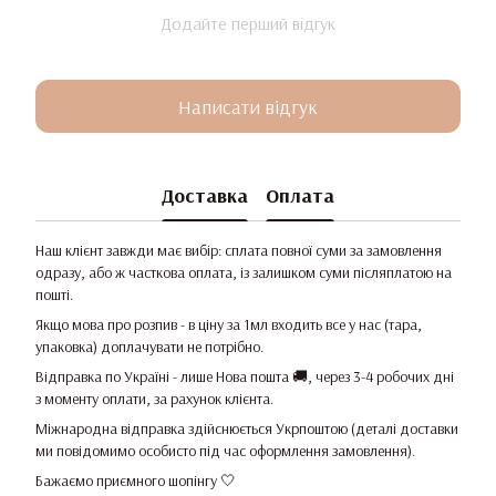
Додайте перший відгук
Написати відгук
Доставка
Оплата
Наш клієнт завжди має вибір: сплата повної суми за замовлення
одразу, або ж часткова оплата, із залишком суми післяплатою на
пошті.
Якщо мова про розпив - в ціну за 1мл входить все у нас (тара,
упаковка) доплачувати не потрібно.
Відправка по Україні - лише Нова пошта 🚚, через 3-4 робочих дні
з моменту оплати, за рахунок клієнта.
Міжнародна відправка здійснюється Укрпоштою (деталі доставки
ми повідомимо особисто під час оформлення замовлення).
Бажаємо приємного шопінгу 🤍