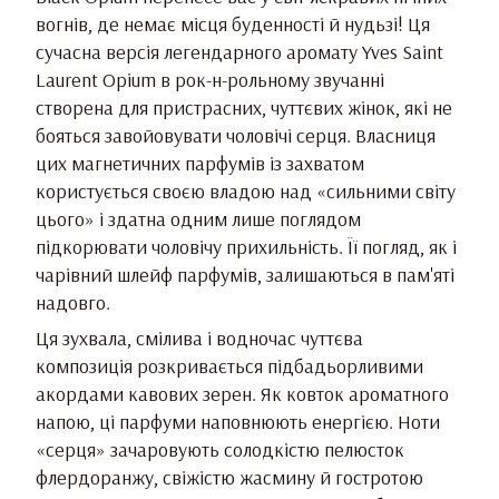
вогнів, де немає місця буденності й нудьзі! Ця
сучасна версія легендарного аромату Yves Saint
Laurent Opium в рок-н-рольному звучанні
створена для пристрасних, чуттєвих жінок, які не
бояться завойовувати чоловічі серця. Власниця
цих магнетичних парфумів із захватом
користується своєю владою над «сильними світу
цього» і здатна одним лише поглядом
підкорювати чоловічу прихильність. Її погляд, як і
чарівний шлейф парфумів, залишаються в пам'яті
надовго.
Ця зухвала, смілива і водночас чуттєва
композиція розкривається підбадьорливими
акордами кавових зерен. Як ковток ароматного
напою, ці парфуми наповнюють енергією. Ноти
«серця» зачаровують солодкістю пелюсток
флердоранжу, свіжістю жасмину й гостротою