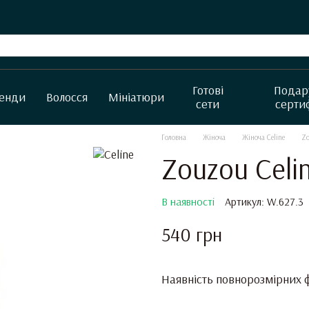
Готові
Подар
енди
Волосся
Мініатюри
сети
серти
Головна
Жіноча
Жіноча Celine
Zo
Zouzou Celi
В наявності
Артикул: W.627.3
540 грн
Наявність повнорозмірних ф