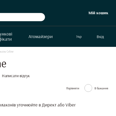
Мій кошик
ункові
Aтомайзери
Вхід
Укр
фікати
uzou Celine
ne
Написати відгук
Порівняти
В бажання
лаконів уточнюйте в Директ або Viber