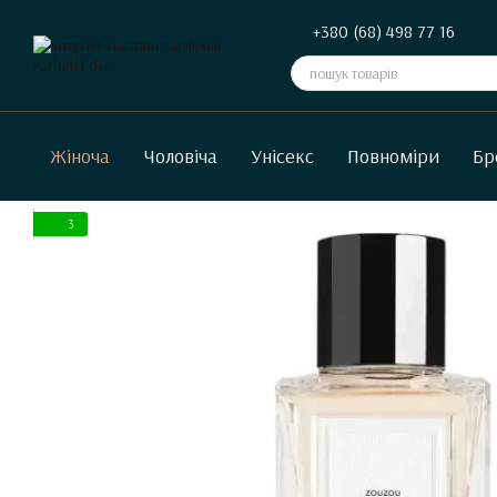
Перейти до основного контенту
+380 (68) 498 77 16
Жіноча
Чоловіча
Унісекс
Повноміри
Бр
3