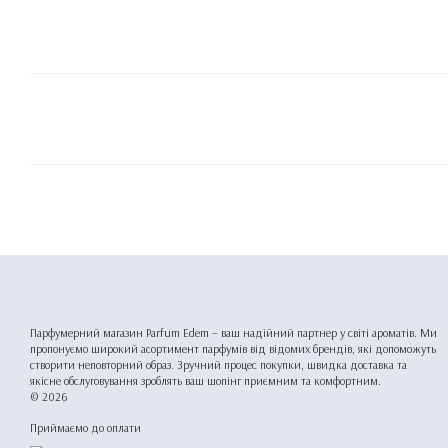
Парфумерний магазин Parfum Edem – ваш надійний партнер у світі ароматів. Ми
пропонуємо широкий асортимент парфумів від відомих брендів, які допоможуть
створити неповторний образ. Зручний процес покупки, швидка доставка та
якісне обслуговування зроблять ваш шопінг приємним та комфортним.
© 2026
Приймаємо до оплати