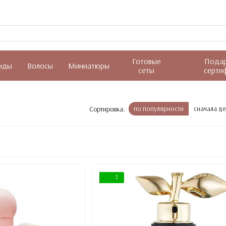
Готовые
Пода
нды
Волосы
Миниатюры
сеты
серти
Сортировка:
по популярности
сначала д
3