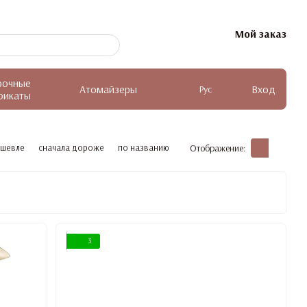
Мой заказ
рочные
Атомайзеры
Вход
Рус
фикаты
ешевле
сначала дороже
по названию
Отображение:
3