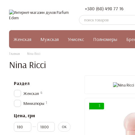
Перейти к основному контенту
+380 (68) 498 77 16
Женская
Мужская
Унисекс
Полномеры
Бре
Главная
Nina Ricci
Nina Ricci
Раздел
4
Женская
1
Миниатюры
3
Цена, грн
От Цена, грн
До Цена, грн
OK