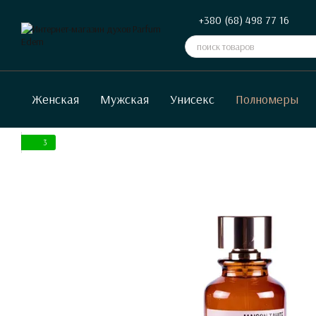
Перейти к основному контенту
+380 (68) 498 77 16
Женская
Мужская
Унисекс
Полномеры
3