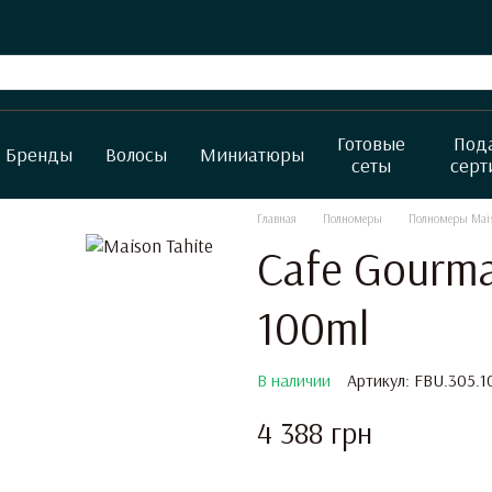
Готовые
Под
Бренды
Волосы
Миниатюры
сеты
серт
Главная
Полномеры
Полномеры Mais
Cafe Gourma
100ml
В наличии
Артикул: FBU.305.1
4 388 грн