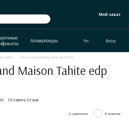
Мой заказ
арочные
Атомайзеры
Вход
Рус
ификаты
on Tahite
Cafe Gourmand Maison Tahite edp 100ml
nd Maison Tahite edp
00
Оставить отзыв
К сравнению
В желания