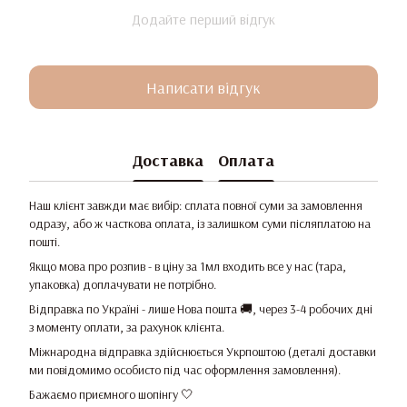
Додайте перший відгук
Написати відгук
Доставка
Оплата
Наш клієнт завжди має вибір: сплата повної суми за замовлення
одразу, або ж часткова оплата, із залишком суми післяплатою на
пошті.
Якщо мова про розпив - в ціну за 1мл входить все у нас (тара,
упаковка) доплачувати не потрібно.
Відправка по Україні - лише Нова пошта 🚚, через 3-4 робочих дні
з моменту оплати, за рахунок клієнта.
Міжнародна відправка здійснюється Укрпоштою (деталі доставки
ми повідомимо особисто під час оформлення замовлення).
Бажаємо приємного шопінгу 🤍