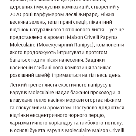
деревних і мускусних композицій, створений у
2020 році парфумером Леслі Жирард. Ніжна
весняна зелень, теплі пряні спеції, пікантний
відтінок натурального тютюнового листя — усе це
представлено в ароматі Maison Crivelli Papyrus
Moleculaire (Молекулярний Папірус), компоненти
якого продовжують інтригувати протягом
багатьох годин після нанесення. Завдяки
насиченій глибині нова композиція залишає
розкішний шлейф і тримається на тілі весь день.
Легкий трепет листя екзотичного папірусу в
Papyrus Moleculaire надає бажаної прохолоди, а
вишукане тепло насіння моркви огортає ніжним
та спокусливим ароматом. Поступово додаються
відтінки ексцентричного чорного перцю,
харизматичного коріандру та глибокого тютюну.
В основі букета Papyrus Moleculaire Maison Crivelli