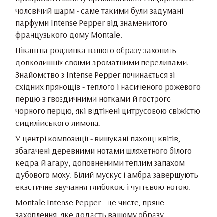
чоловічий шарм - саме такими були задумані
парфуми Intense Pepper від знаменитого
французького дому Montale.
Пікантна родзинка вашого образу захопить
довколишніх своїми ароматними переливами.
Знайомство з Intense Pepper починається зі
східних прянощів - теплого і насиченого рожевого
перцю з гвоздичними нотками й гострого
чорного перцю, які відтінені цитрусовою свіжістю
сицилійського лимона.
У центрі композиції - вишукані пахощі квітів,
збагачені деревними нотами шляхетного білого
кедра й агару, доповненими теплим запахом
дубового моху. Білий мускус і амбра завершують
екзотичне звучання глибокою і чуттєвою нотою.
Montale Intense Pepper - це чисте, пряне
захоплення, яке додасть вашому образу