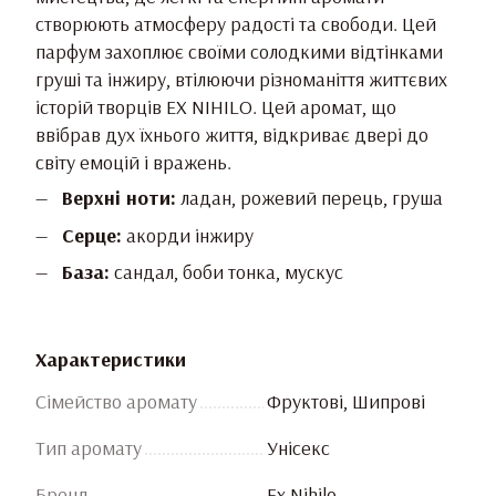
створюють атмосферу радості та свободи. Цей
парфум захоплює своїми солодкими відтінками
груші та інжиру, втілюючи різноманіття життєвих
історій творців EX NIHILO. Цей аромат, що
ввібрав дух їхнього життя, відкриває двері до
світу емоцій і вражень.
Верхні ноти:
ладан, рожевий перець, груша
Серце:
акорди інжиру
База:
сандал, боби тонка, мускус
Характеристики
Сімейство аромату
Фруктові, Шипрові
Тип аромату
Унісекс
Бренд
Ex Nihilo