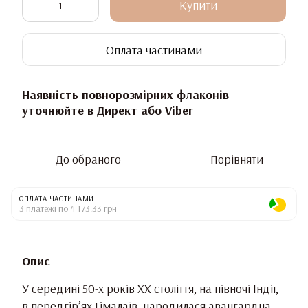
Купити
Оплата частинами
Наявність повнорозмірних флаконів
уточнюйте в Директ або Viber
До обраного
Порівняти
ОПЛАТА ЧАСТИНАМИ
3 платежі по 4 173.33 грн
Опис
У середині 50-х років ХХ століття, на півночі Індії,
в передгір’ях Гімалаїв, народилася авангардна