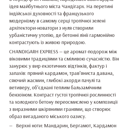
ідея майбутнього міста Чандігарх. На перетині
індійської духовності та французького
модернізму в самому серці тропічної зелені
архітектори-новатори з нуля створили
урбаністичну утопію, де бетонні лінії гармонійно
контрастують із живою природою.
CHANDIGARH EXPRESS — це аромат-подорож між
віковими традиціями та сміливою сучасністю. Він
занурює у вир екзотичних відтінків, фактур і
запахів: пряний кардамон, трав’яниста давана,
сяючий жасмин, глибокі акорди пачулі та
ветиверу, об’єднані теплим бальзамічним
бензоїном. Контраст густої тропічної рослинності
та холодного бетону переосмислено у композиції
з виразними шкіряними гранями, що створює
образ вигаданого міського оазису.
Верхні ноти: Мандарин, Бергамот, Кардамон