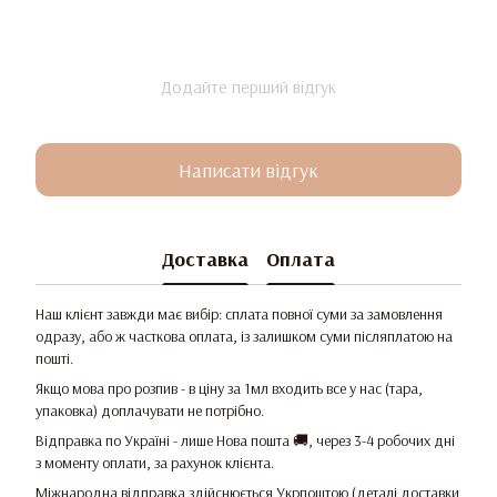
Додайте перший відгук
Написати відгук
Доставка
Оплата
Наш клієнт завжди має вибір: сплата повної суми за замовлення
одразу, або ж часткова оплата, із залишком суми післяплатою на
пошті.
Якщо мова про розпив - в ціну за 1мл входить все у нас (тара,
упаковка) доплачувати не потрібно.
Відправка по Україні - лише Нова пошта 🚚, через 3-4 робочих дні
з моменту оплати, за рахунок клієнта.
Міжнародна відправка здійснюється Укрпоштою (деталі доставки