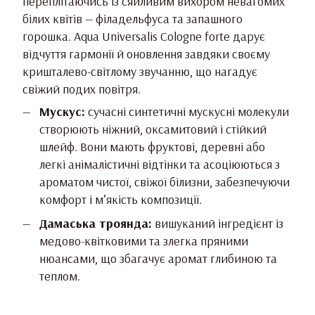
переплітаючись із сяйливим вихором невагомих
білих квітів — філадельфуса та запашного
горошка. Aqua Universalis Cologne forte дарує
відчуття гармонії й оновлення завдяки своєму
кришталево-світлому звучанню, що нагадує
свіжий подих повітря.
Мускус:
сучасні синтетичні мускусні молекули
створюють ніжний, оксамитовий і стійкий
шлейф. Вони мають фруктові, деревні або
легкі анімалістичні відтінки та асоціюються з
ароматом чистої, свіжої білизни, забезпечуючи
комфорт і м’якість композиції.
Дамаська троянда:
вишуканий інгредієнт із
медово-квітковими та злегка пряними
нюансами, що збагачує аромат глибиною та
теплом.