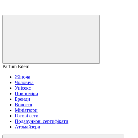
Parfum Edem
Жіноча
Чоловіча
Унісекс
Повноміри
Бренди
Волосся
Мініатюри
Готові сети
Подарункові сертифікати
Aтомайзери