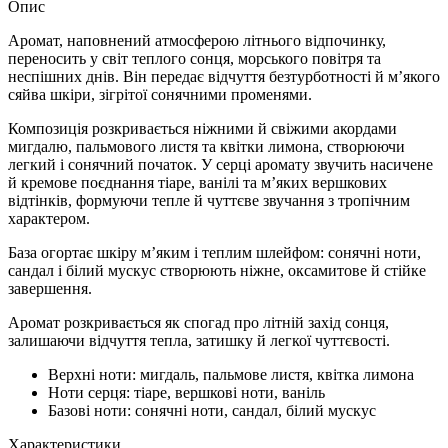
Опис
Аромат, наповнений атмосферою літнього відпочинку,
переносить у світ теплого сонця, морського повітря та
неспішних днів. Він передає відчуття безтурботності й м’якого
сяйва шкіри, зігрітої сонячними променями.
Композиція розкривається ніжними й свіжими акордами
мигдалю, пальмового листя та квітки лимона, створюючи
легкий і сонячний початок. У серці аромату звучить насичене
й кремове поєднання тіаре, ванілі та м’яких вершкових
відтінків, формуючи тепле й чуттєве звучання з тропічним
характером.
База огортає шкіру м’яким і теплим шлейфом: сонячні ноти,
сандал і білий мускус створюють ніжне, оксамитове й стійке
завершення.
Аромат розкривається як спогад про літній захід сонця,
залишаючи відчуття тепла, затишку й легкої чуттєвості.
Верхні ноти: мигдаль, пальмове листя, квітка лимона
Ноти серця: тіаре, вершкові ноти, ваніль
Базові ноти: сонячні ноти, сандал, білий мускус
Характеристики