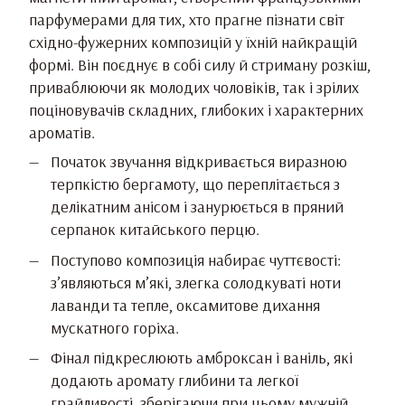
парфумерами для тих, хто прагне пізнати світ
східно-фужерних композицій у їхній найкращій
формі. Він поєднує в собі силу й стриману розкіш,
приваблюючи як молодих чоловіків, так і зрілих
поціновувачів складних, глибоких і характерних
ароматів.
Початок звучання відкривається виразною
терпкістю бергамоту, що переплітається з
делікатним анісом і занурюється в пряний
серпанок китайського перцю.
Поступово композиція набирає чуттєвості:
з’являються м’які, злегка солодкуваті ноти
лаванди та тепле, оксамитове дихання
мускатного горіха.
Фінал підкреслюють амброксан і ваніль, які
додають аромату глибини та легкої
грайливості, зберігаючи при цьому мужній