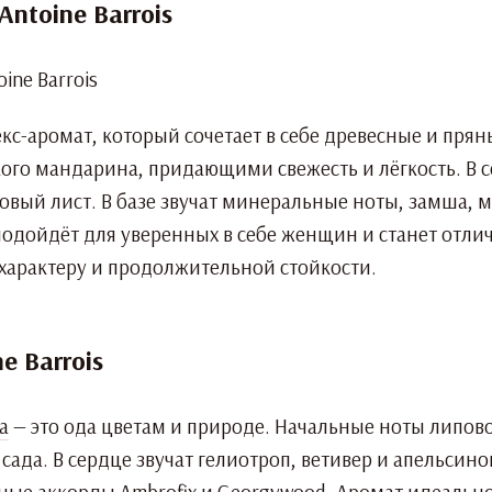
ntoine Barrois
екс-аромат, который сочетает в себе древесные и пр
ого мандарина, придающими свежесть и лёгкость. В с
вый лист. В базе звучат минеральные ноты, замша, му
подойдёт для уверенных в себе женщин и станет отл
характеру и продолжительной стойкости.
e Barrois
ia
— это ода цветам и природе. Начальные ноты липово
сада. В сердце звучат гелиотроп, ветивер и апельсино
ные аккорды Ambrofix и Georgywood. Аромат идеально