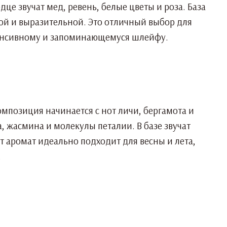
дце звучат мед, ревень, белые цветы и роза. База
кой и выразительной. Это отличный выбор для
нтенсивному и запоминающемуся шлейфу.
мпозиция начинается с нот личи, бергамота и
а, жасмина и молекулы петалии. В базе звучат
т аромат идеально подходит для весны и лета,
.