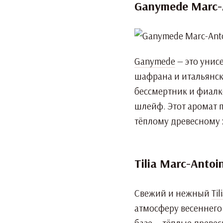
Ganymede Marc-A
Ganymede
— это унис
шафрана и итальянск
бессмертник и фиалко
шлейф. Этот аромат 
тёплому древесному 
Tilia Marc-Antoin
Свежий и нежный
Til
атмосферу весеннего 
базе — тёплые древес