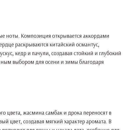
яные ноты. Композиция открывается аккордами
ердце раскрываются китайский османтус,
скус, кедр и пачули, создавая стойкий и глубокий
ичным выбором для осени и зимы благодаря
го цвета, жасмина самбак и дрока переносят в
вый цвет, создавая мягкий характер аромата. В
 подходит для весны и начала лета, особенно для