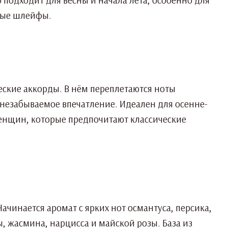
вые шлейфы.
еские аккорды. В нём переплетаются ноты
 незабываемое впечатление. Идеален для осенне-
женщин, которые предпочитают классические
чинается аромат с ярких нот османтуса, персика,
, жасмина, нарцисса и майской розы. База из