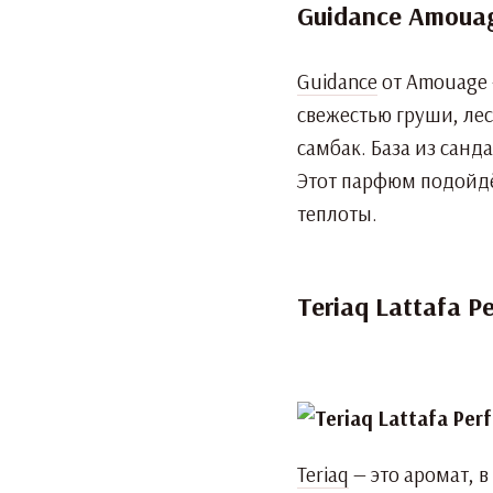
Guidance Amoua
Guidance
от Amouage 
свежестью груши, лес
самбак. База из санд
Этот парфюм подойдёт
теплоты.
Teriaq Lattafa P
Teriaq
— это аромат, 