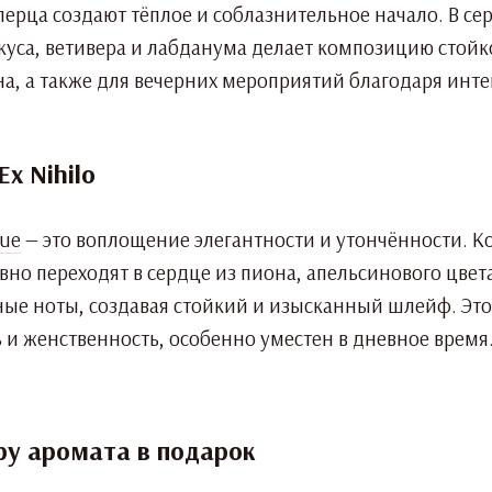
перца создают тёплое и соблазнительное начало. В сер
скуса, ветивера и лабданума делает композицию стой
на, а также для вечерних мероприятий благодаря и
Ex Nihilo
que
— это воплощение элегантности и утончённости. Ко
вно переходят в сердце из пиона, апельсинового цвет
ные ноты, создавая стойкий и изысканный шлейф. Это
 и женственность, особенно уместен в дневное время
ру аромата в подарок