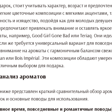
арок, стоит учитывать характер, возраст и предпочт
гкие цветочные композиции с мягкими акцентами, таки
ность и изящество, подойдя как для молодых девуше
предпочитают привлекать внимание и оставлять ярко
ы, например, Good Girl Gone Bad или Teriaq. Они ид
Если же требуется универсальный вариант для повседн
 внимание на ароматы с гармоничным балансом свежих
man или Bois Impérial. Эти композиции обладают умер
отличным выбором для подарка.
анализ ароматов
 ниже представлен краткий сравнительный обзор аро
ток и основные поводы для использования.
евное время, повседневные и романтичные поводы