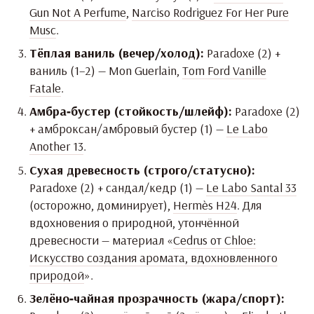
Gun Not A Perfume
,
Narciso Rodriguez For Her Pure
Musc
.
Тёплая ваниль (вечер/холод):
Paradoxe (2) +
ваниль (1–2) — Mon Guerlain,
Tom Ford Vanille
Fatale
.
Амбра‑бустер (стойкость/шлейф):
Paradoxe (2)
+ амброксан/амбровый бустер (1) —
Le Labo
Another 13
.
Сухая древесность (строго/статусно):
Paradoxe (2) + сандал/кедр (1) —
Le Labo Santal 33
(осторожно, доминирует),
Hermès H24
. Для
вдохновения о природной, утончённой
древесности — материал «
Cedrus от Chloe:
Искусство создания аромата, вдохновленного
природой
».
Зелёно‑чайная прозрачность (жара/спорт):