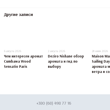
Другие записи
6 августа 2026
2 августа 2026
28 июля 2026
Чем интересен аромат
Deziro Nishane обзор
Maison Mar
Cumbawa Wood
аромата и гид по
Sailing Da
Sensatio Paris
выбору
аромата 
ветра и со
+380 (68) 498 77 16