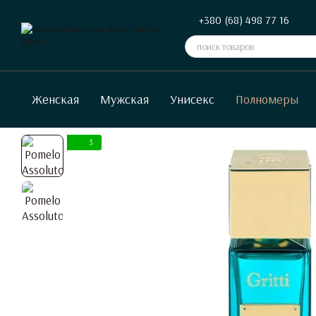
Перейти к основному контенту
+380 (68) 498 77 16
Женская
Мужская
Унисекс
Полномеры
3