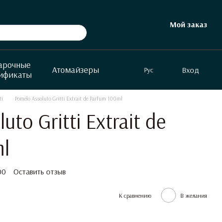
Мой заказ
арочные
Атомайзеры
Вход
Рус
ификаты
ti
Pomelo Assoluto Gritti Extrait de Parfum 100ml
uto Gritti Extrait de
l
00
Оставить отзыв
К сравнению
В желания