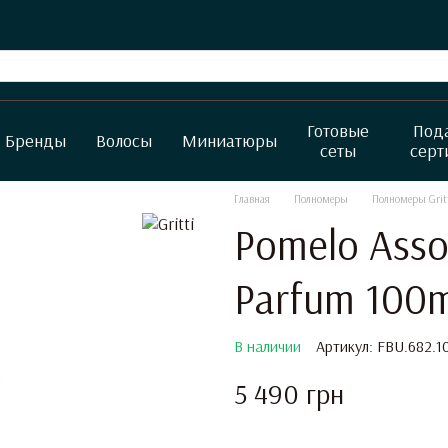
Готовые
Под
Бренды
Волосы
Миниатюры
сеты
серт
Главная
Полномеры
Полномеры Grit
Pomelo Assol
Parfum 100m
В наличии
Артикул: FBU.682.1
5 490 грн