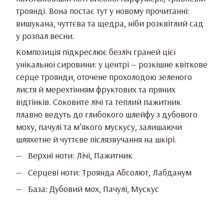
троянді. Вона постає тут у новому прочитанні:
вишукана, чуттєва та щедра, ніби розквітлий сад
у розпал весни.
Композиція підкреслює безліч граней цієї
унікальної сировини: у центрі — розкішне квіткове
серце троянди, оточене прохолодою зеленого
листя й мерехтінням фруктових та пряних
відтінків. Соковите лічі та теплий пажитник
плавно ведуть до глибокого шлейфу з дубового
моху, пачулі та м’якого мускусу, залишаючи
шляхетне й чуттєве післязвучання на шкірі.
Верхні ноти: Лічі, Пажитник
Серцеві ноти: Троянда Абсолют, Лабданум
База: Дубовий мох, Пачулі, Мускус