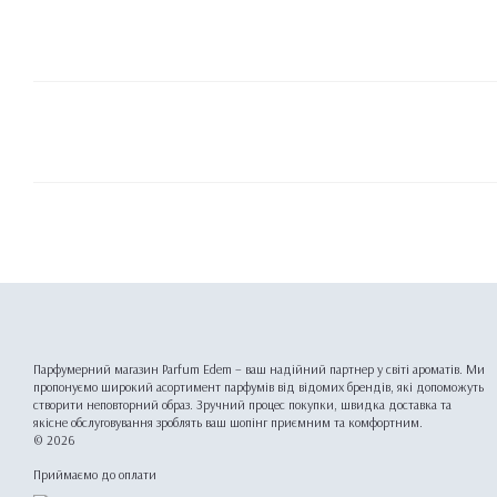
Парфумерний магазин Parfum Edem – ваш надійний партнер у світі ароматів. Ми
пропонуємо широкий асортимент парфумів від відомих брендів, які допоможуть
створити неповторний образ. Зручний процес покупки, швидка доставка та
якісне обслуговування зроблять ваш шопінг приємним та комфортним.
© 2026
Приймаємо до оплати