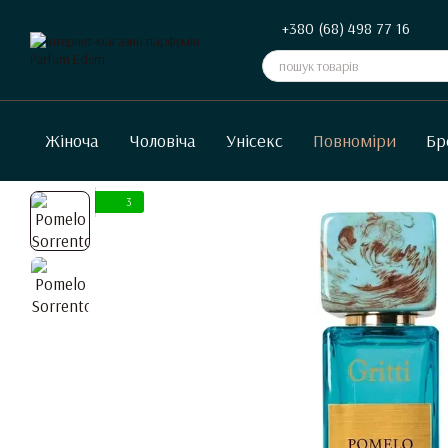
Перейти до основного контенту
+380 (68) 498 77 16
Жіноча
Чоловіча
Унісекс
Повноміри
Бр
3