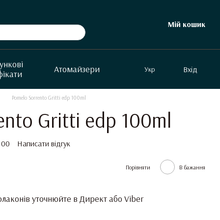
Мій кошик
ункові
Aтомайзери
Вхід
Укр
фікати
Pomelo Sorrento Gritti edp 100ml
nto Gritti edp 100ml
100
Написати відгук
Порівняти
В бажання
лаконів уточнюйте в Директ або Viber