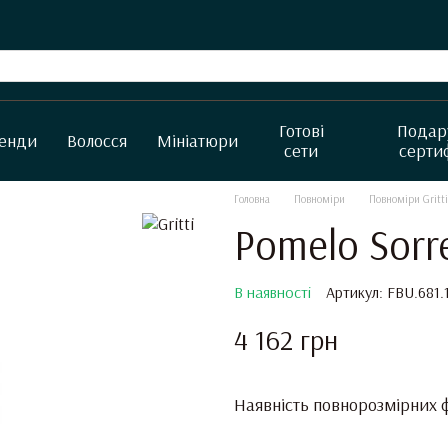
Готові
Подар
енди
Волосся
Мініатюри
сети
серти
Головна
Повноміри
Повноміри Gritti
Pomelo Sorre
В наявності
Артикул: FBU.681.
4 162 грн
Наявність повнорозмірних ф