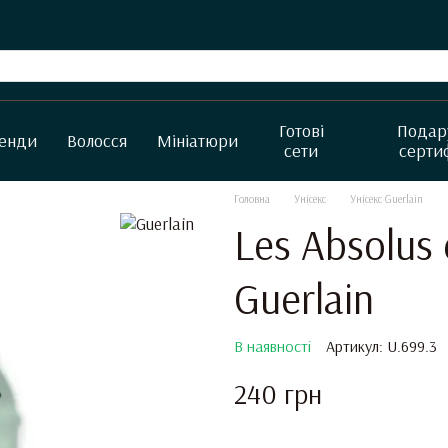
Готові
Подар
енди
Волосся
Мініатюри
сети
серти
Головна
Унісекс
Унісекс Guerlain
Les Absolus 
Guerlain
В наявності
Артикул: U.699.3
240 грн