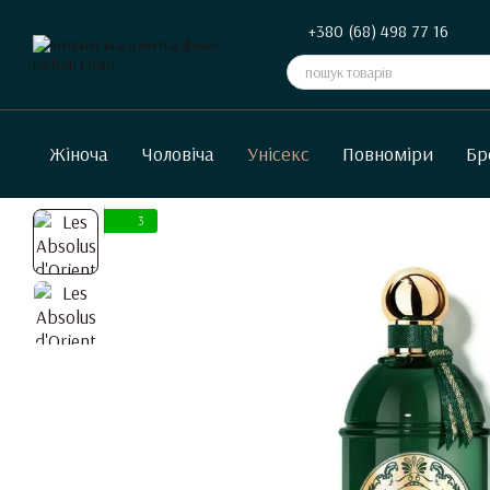
Перейти до основного контенту
+380 (68) 498 77 16
Жіноча
Чоловіча
Унісекс
Повноміри
Бр
3