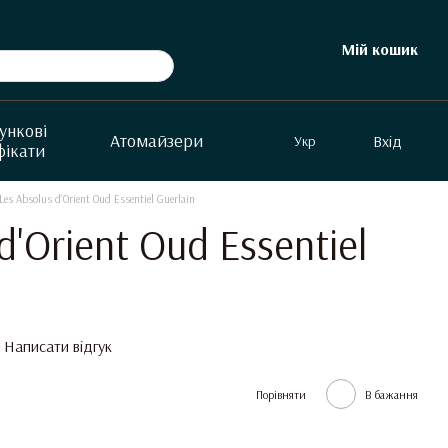
Мій кошик
ункові
Aтомайзери
Вхід
Укр
фікати
Les Absolus d'Orient Oud Essentiel Guerlain
d'Orient Oud Essentiel
Написати відгук
Порівняти
В бажання