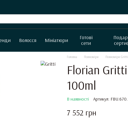
Готові
Подар
енди
Волосся
Мініатюри
сети
серти
Головна
Повноміри
Повноміри Gritti
Florian Gritt
100ml
В наявності
Артикул: FBU.670
7 552 грн