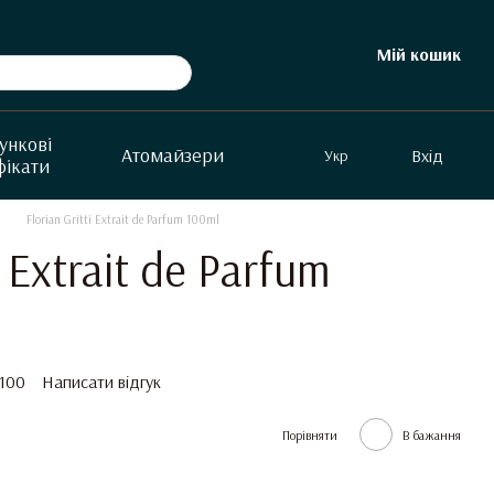
Мій кошик
ункові
Aтомайзери
Вхід
Укр
фікати
Florian Gritti Extrait de Parfum 100ml
i Extrait de Parfum
.100
Написати відгук
Порівняти
В бажання