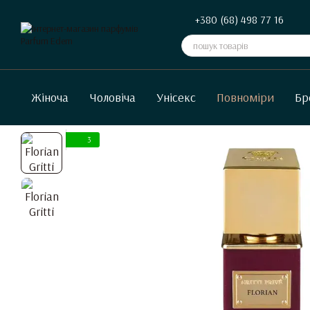
Перейти до основного контенту
+380 (68) 498 77 16
Жіноча
Чоловіча
Унісекс
Повноміри
Бр
3