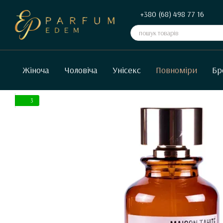
Перейти до основного контенту
+380 (68) 498 77 16
Жіноча
Чоловіча
Унісекс
Повноміри
Бр
3