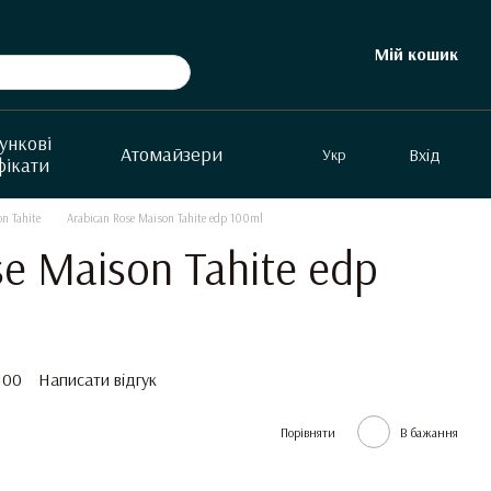
Мій кошик
ункові
Aтомайзери
Вхід
Укр
фікати
n Tahite
Arabican Rose Maison Tahite edp 100ml
se Maison Tahite edp
100
Написати відгук
Порівняти
В бажання