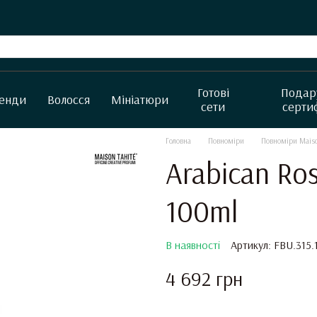
Готові
Подар
енди
Волосся
Мініатюри
сети
серти
Головна
Повноміри
Повноміри Maiso
Arabican Ro
100ml
В наявності
Артикул: FBU.315.
4 692 грн